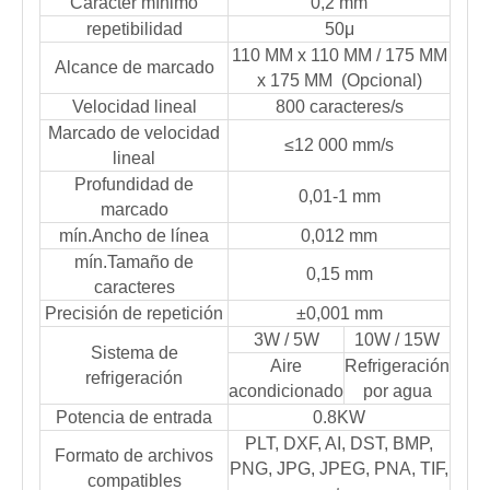
Carácter mínimo
0,2 mm
repetibilidad
50μ
110 MM x 110 MM / 175 MM
Alcance de marcado
x 175 MM (Opcional)
Velocidad lineal
800 caracteres/s
Marcado de velocidad
≤12 000 mm/s
lineal
Profundidad de
0,01-1 mm
marcado
mín.Ancho de línea
0,012 mm
mín.Tamaño de
0,15 mm
caracteres
Precisión de repetición
±0,001 mm
3W / 5W
10W / 15W
Sistema de
Aire
Refrigeración
refrigeración
acondicionado
por agua
Potencia de entrada
0.8KW
PLT, DXF, AI, DST, BMP,
Formato de archivos
PNG, JPG, JPEG, PNA, TIF,
compatibles