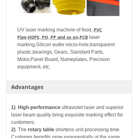
PVC
UV laser marking machine of food,
Pipe,HDPE, PO, PP and so on,PCB
laser
marking,Silicon wafer micro-hole,transparent
plastic,bearings, Gears, Standard Parts,
Motor,Panel Board, Nameplates, Precision
equipment, etc.
Advantages
1) High-performance
ultraviolet laser and superior
laser beam quality bring exquisite marking effect for
customers;
2)
The
rotary table
shortens unit processing time.
Customer benefits grow exponentially at the same