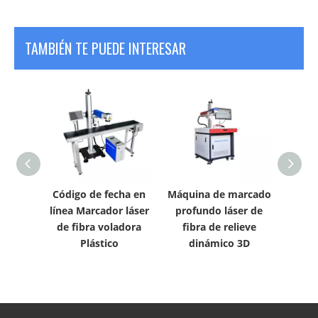
TAMBIÉN TE PUEDE INTERESAR
nrad
Código de fecha en
Máquina de marcado
Mi
o2
línea Marcador láser
profundo láser de
inclu
áser
de fibra voladora
fibra de relieve
del l
a
Plástico
dinámico 3D
de 20