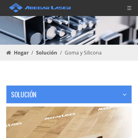
Hogar
/
Solución
/
Goma y Silicona
SOLUCIÓN