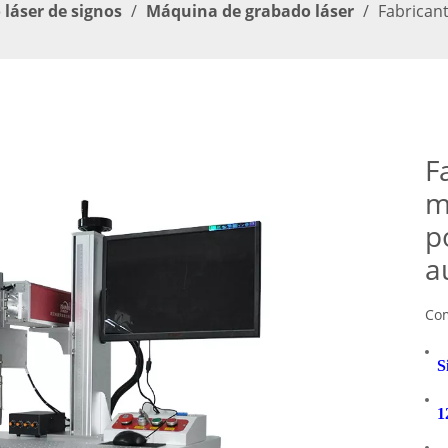
láser de signos
/
Máquina de grabado láser
/
Fabrican
F
m
p
a
Com
S
1