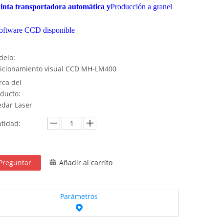
inta transportadora automática y
Producción a granel
oftware CCD disponible
elo:
icionamiento visual CCD MH-LM400
ca del
ducto:
dar Laser
tidad:
Preguntar
Añadir al carrito
Parámetros