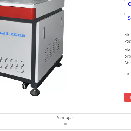
C
S
Mod
Pos
Mar
pro
Abe
Can
Ventajas