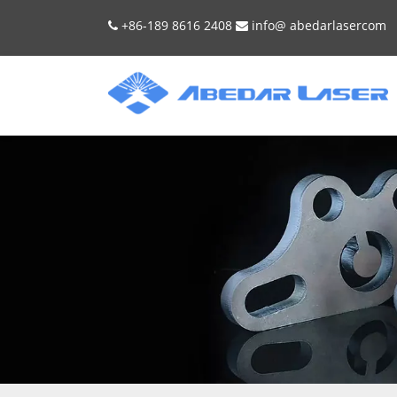
+86-189 8616 2408
info@
abedarlaser
com

