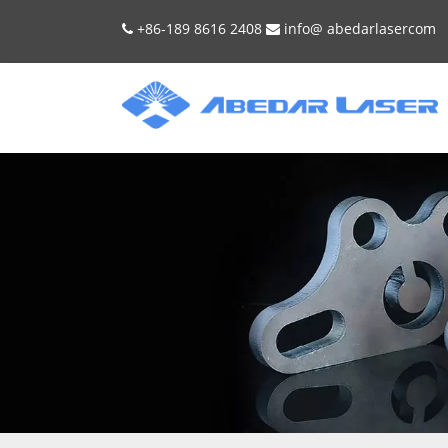
+86-189 8616 2408
info@
abedarlaser
com

