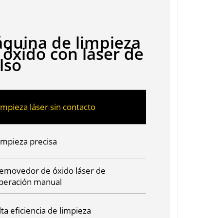
quina de limpieza
 óxido con láser de
lso
impieza láser sin contacto
impieza precisa
emovedor de óxido láser de
peración manual
lta eficiencia de limpieza