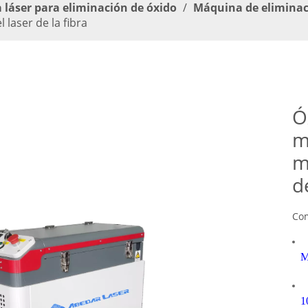
 láser para eliminación de óxido
/
Máquina de eliminaci
 laser de la fibra
Ó
m
m
d
Com
M
1