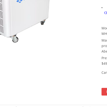
O
Mod
MH
Mar
pro
Abe
Pre
$49
Can