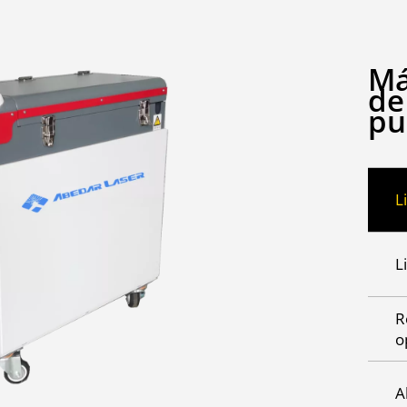
Má
de
pu
L
L
R
o
A