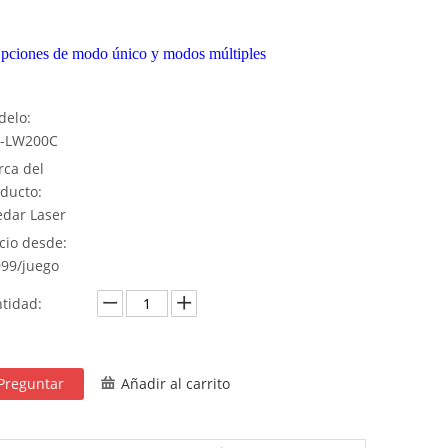
pciones de modo único y modos múltiples
elo:
-LW200C
ca del
ducto:
dar Laser
cio desde:
99/juego
tidad:
Preguntar
Añadir al carrito