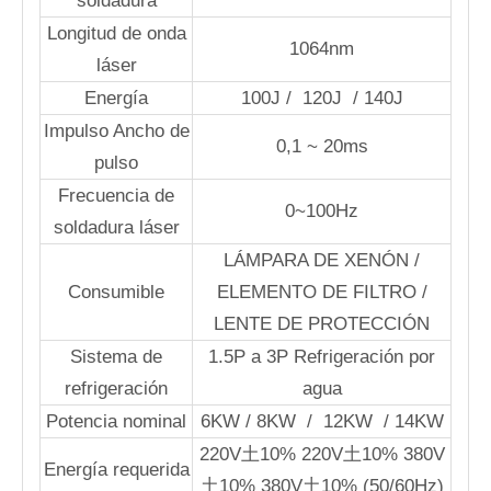
soldadura
Longitud de onda
1064nm
láser
Energía
100J / 120J / 140J
Impulso Ancho de
0,1 ~ 20ms
pulso
Frecuencia de
0~100Hz
soldadura láser
LÁMPARA DE XENÓN /
Consumible
ELEMENTO DE FILTRO /
LENTE DE PROTECCIÓN
Sistema de
1.5P ​​a 3P Refrigeración por
refrigeración
agua
Potencia nominal
6KW / 8KW / 12KW / 14KW
220V土10% 220V土10% 380V
Energía requerida
土10% 380V土10% (50/60Hz)