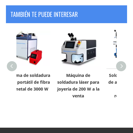
TAMBIÉN TE PUEDE INTERESAR
ldadura
Máquina de
Soldador láser YAG
M
e fibra
soldadura láser para
de alta precisión de
sold
3000 W
joyería de 200 W a la
400 W para
fi
venta
reparación de
re
moldes
molde