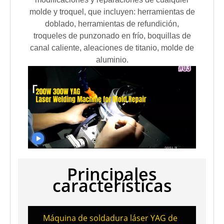
molde y troquel, que incluyen: herramientas de
doblado, herramientas de refundición,
troqueles de punzonado en frío, boquillas de
canal caliente, aleaciones de titanio, molde de
aluminio.
Principales
características
Máquina de soldadura láser YAG de
Alt