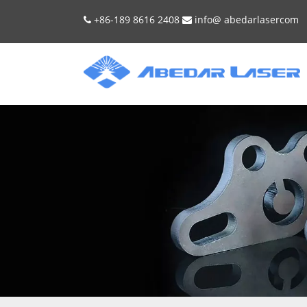
+86-189 8616 2408
info@
abedarlaser
com

