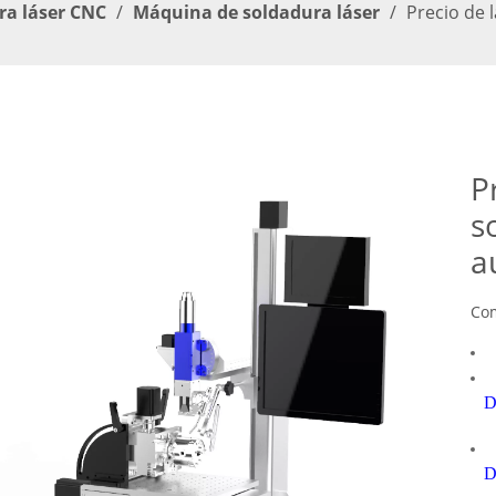
ra láser CNC
/
Máquina de soldadura láser
/
Precio de 
P
s
a
Com
D
D