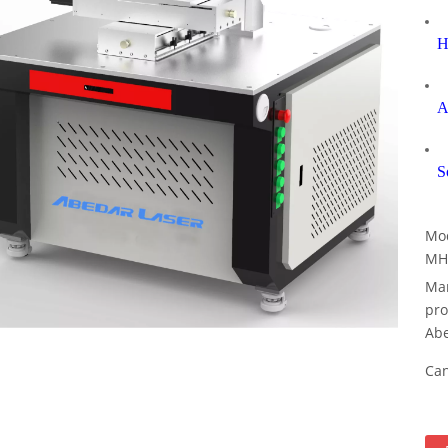
H
A
S
Mod
MH
Mar
pro
Abe
Can