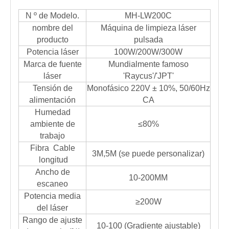
N º de Modelo.
MH-LW200C
nombre del
Máquina de limpieza láser
producto
pulsada
Potencia láser
100W/200W/300W
Marca de fuente
Mundialmente famoso
láser
'Raycus'/'JPT'
Tensión de
Monofásico 220V ± 10%, 50/60Hz
alimentación
CA
Humedad
ambiente de
≤80%
trabajo
Fibra Cable
3M,5M (se puede personalizar)
longitud
Ancho de
10-200MM
escaneo
Potencia media
≥200W
del láser
Rango de ajuste
10-100 (Gradiente ajustable)