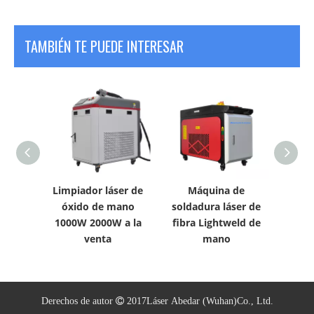
TAMBIÉN TE PUEDE INTERESAR
áquina
Limpiador láser de
Máquina de
M
áser de
óxido de mano
soldadura láser de
sold
de 1500
1000W 2000W a la
fibra Lightweld de
fibra 
venta
mano
ejes
Derechos de autor  2017
Láser Abedar (
Wuhan)
Co., Ltd.