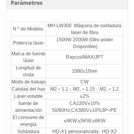
Parámetros
MH-LW300 Máquina de soldadura
N º de Modelo.
láser de fibra
1500W 2000W (Otro poder
Potencia láser
Disponible)
Marca de fuente
Raycus/MAX/JPT
láser
Longitud de
1080±10nm
onda
Modo de trabajo
CW
Calidad del haz
M2＜1.1；M2,＜1.15；M2,＜1.2
Láser estable
±2%
fuente de
CA220V±10%
alimentación
50/60Hz;CA380V±10%3P+PE
El consumo de
≤4KW;≤5KW;≤6KW
energía
Soldadura
HD-X1 personalizado; HD-X2