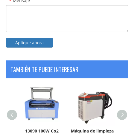
Mensaje
*
Aplique ahora
TAMBIÉN TE PUEDE INTERESAR
áquina
13090 100W Co2
Máquina de limpieza
Máquin