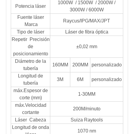
1000W / 1500W / 2000W /
Potencia láser
3000W / 6000W
Fuente láser
Raycus/IPG/MAX/JPT
Marca
Tipo de láser
Láser de fibra óptica
Repetir Precisión
de
±0,02 mm
posicionamiento
Diámetro de la
160MM
200MM
personalizado
tubería
Longitud de
3M
6M
personalizado
tubería
máx.Espesor de
1-30MM
corte (mm)
máx.Velocidad
200M/minuto
cortante
Láser Cabeza
Suiza Raytools
Longitud de onda
1070 nm