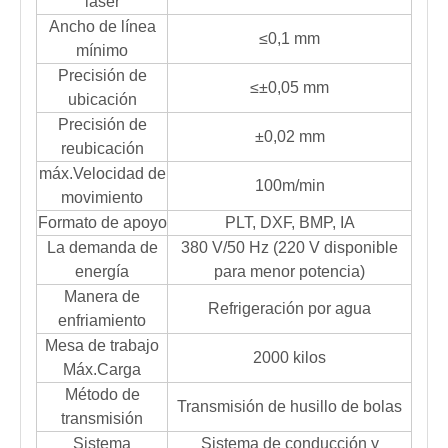
láser
Ancho de línea
≤0,1 mm
mínimo
Precisión de
≤±0,05 mm
ubicación
Precisión de
±0,02 mm
reubicación
máx.Velocidad de
100m/min
movimiento
Formato de apoyo
PLT, DXF, BMP, IA
La demanda de
380 V/50 Hz (220 V disponible
energía
para menor potencia)
Manera de
Refrigeración por agua
enfriamiento
Mesa de trabajo
2000 kilos
Máx.Carga
Método de
Transmisión de husillo de bolas
transmisión
Sistema
Sistema de conducción y