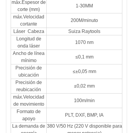
máx.Espesor de
1-30MM
corte (mm)
máx.Velocidad
200M/minuto
cortante
Láser Cabeza
Suiza Raytools
Longitud de
1070 nm
onda láser
Ancho de línea
≤0,1 mm
mínimo
Precisión de
≤±0,05 mm
ubicación
Precisión de
±0,02 mm
reubicación
máx.Velocidad
100m/min
de movimiento
Formato de
PLT, DXF, BMP, IA
apoyo
La demanda de
380 V/50 Hz (220 V disponible para